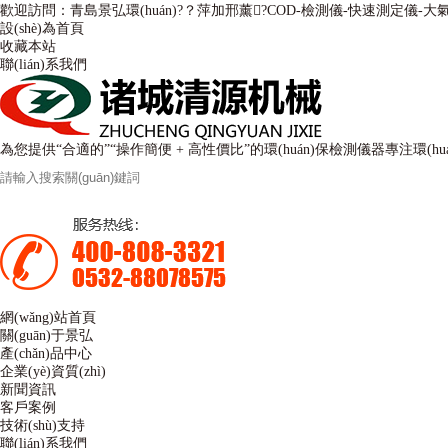
歡迎訪問：青島景弘環(huán)?？萍加邢薰?COD-檢測儀-快速測定儀-
設(shè)為首頁
收藏本站
聯(lián)系我們
為您提供
“合適的”“操作簡便 + 高性價比”
的環(huán)保檢測儀器專注環(huán)
網(wǎng)站首頁
關(guān)于景弘
產(chǎn)品中心
企業(yè)資質(zhì)
新聞資訊
客戶案例
技術(shù)支持
聯(lián)系我們