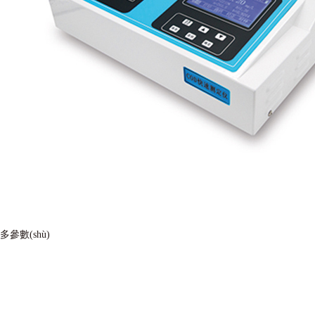
多參數(shù)