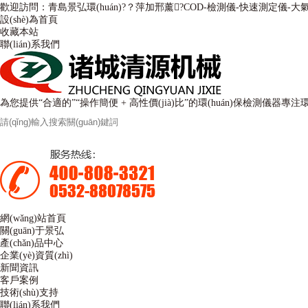
歡迎訪問：青島景弘環(huán)?？萍加邢薰?COD-檢測儀-快速測定儀-大
設(shè)為首頁
收藏本站
聯(lián)系我們
為您提供
“合適的”“操作簡便 + 高性價(jià)比”
的環(huán)保檢測儀器專注環(hu
網(wǎng)站首頁
關(guān)于景弘
產(chǎn)品中心
企業(yè)資質(zhì)
新聞資訊
客戶案例
技術(shù)支持
聯(lián)系我們