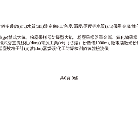
定儀
多參數(shù)水質(zhì)測定儀
PH/色度/濁度/硬度等水質(zhì)儀
重金屬/離
個(gè)體式大氣、粉塵采樣器
防爆型大氣、粉塵采樣器
重金屬、氟化物采樣
攜式交直流移動(dòng)電源
工業(yè)（防爆）粉塵儀1000mg
微電腦激光粉塵
器
塵埃粒子計(jì)數(shù)器
煤礦/化工防爆檢測儀
氣體檢測儀
共0頁 0條