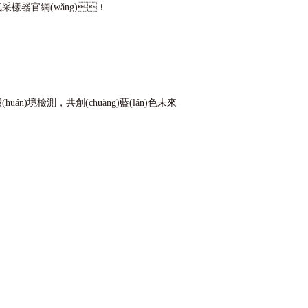
氣采樣器官網(wǎng)！
án)境檢測，共創(chuàng)藍(lán)色未來