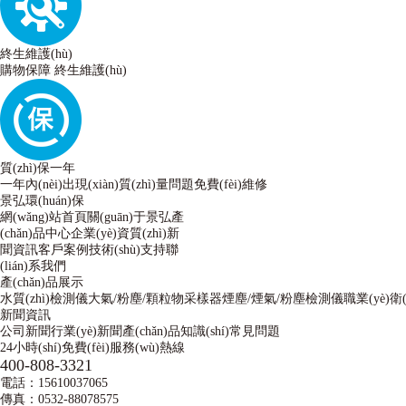
終生維護(hù)
購物保障 終生維護(hù)
質(zhì)保一年
一年內(nèi)出現(xiàn)質(zhì)量問題免費(fèi)維修
景弘環(huán)保
網(wǎng)站首頁
關(guān)于景弘
產
(chǎn)品中心
企業(yè)資質(zhì)
新
聞資訊
客戶案例
技術(shù)支持
聯
(lián)系我們
產(chǎn)品展示
水質(zhì)檢測儀
大氣/粉塵/顆粒物采樣器
煙塵/煙氣/粉塵檢測儀
職業(yè)衛
新聞資訊
公司新聞
行業(yè)新聞
產(chǎn)品知識(shí)
常見問題
24小時(shí)免費(fèi)服務(wù)熱線
400-808-3321
電話：15610037065
傳真：0532-88078575