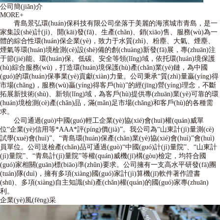
公司簡(jiǎn)介
MORE+
青島景弘環(huán)保科技有限公司坐落于美麗的海濱城市青島，是一
家集設(shè)計(jì)、開(kāi)發(fā)、生產(chǎn)、銷(xiāo)售、服務(wù)為一
體的綜合性環(huán)保企業(yè)，致力于水質(zhì)、粉塵、大氣、煙塵、
煙氣等環(huán)境檢測(cè)設(shè)備的創(chuàng)新發(fā)展，專(zhuān)注
于節(jié)能、環(huán)保、低碳、安全等領(lǐng)域，依托環(huán)境保護
(hù)綜合服務(wù)，打造環(huán)境保護(hù)產(chǎn)業(yè)鏈，為中國
(guó)的環(huán)保事業(yè)貢獻(xiàn)力量。公司秉承“質(zhì)量贏(yíng)得
市場(chǎng)，服務(wù)贏(yíng)得客戶(hù)”的經(jīng)營(yíng)理念，不斷
拓展新技術(shù)、新領(lǐng)域，為客戶(hù)提供專(zhuān)業(yè)可靠的環
(huán)境檢測(cè)產(chǎn)品，滿(mǎn)足市場(chǎng)和客戶(hù)的各種需
求。
公司通過(guò)中國(guó)輕工企業(yè)協(xié)會(huì)權(quán)威單
位“企業(yè)信用等*AAA*評(píng)價(jià)”。我公司為“山東計(jì)量測(cè)
試學(xué)會(huì)”、“青島環(huán)保產(chǎn)業(yè)協(xié)會(huì)”會(huì)
員單位。公司送檢產(chǎn)品可通過(guò)“中國(guó)計(jì)量院”、“山東計
(jì)量院”、“青島計(jì)量院”等權(quán)威機(jī)構(gòu)檢定，均符合國
(guó)家相關(guān)標(biāo)準(zhǔn)要求。公司擁有一支高水平研發(fā)團
(tuán)隊(duì)，擁有多項(xiàng)國(guó)家計(jì)算機(jī)軟件著作證書
(shū)、多項(xiàng)自主知識(shí)產(chǎn)權(quán)的國(guó)家專(zhuān)
利。
企業(yè)風(fēng)采