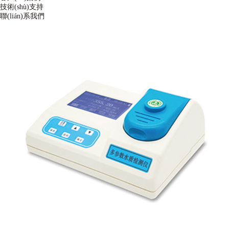
技術(shù)支持
聯(lián)系我們