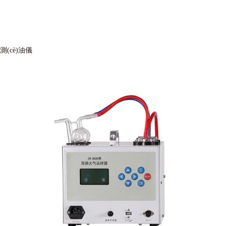
測(cè)油儀