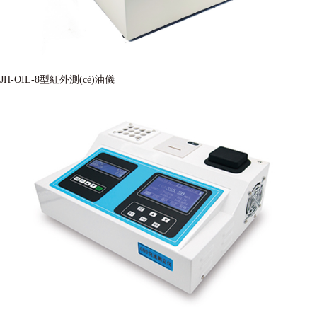
JH-OIL-8型紅外測(cè)油儀