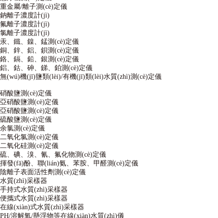
重金屬/離子測(cè)定儀
鈉離子濃度計(jì)
氟離子濃度計(jì)
氯離子濃度計(jì)
汞、鐵、鎳、錳測(cè)定儀
銅、鋅、鋁、鋇測(cè)定儀
鉻、鎘、鉛、銀測(cè)定儀
鋁、鈷、砷、銻、鉑測(cè)定儀
無(wú)機(jī)鹽類(lèi)/有機(jī)類(lèi)水質(zhì)測(cè)定儀
硝酸鹽測(cè)定儀
亞硝酸鹽測(cè)定儀
亞硝酸鹽測(cè)定儀
硫酸鹽測(cè)定儀
余氯測(cè)定儀
二氧化氯測(cè)定儀
二氧化硅測(cè)定儀
硫、碘、溴、氰、氟化物測(cè)定儀
揮發(fā)酚、聯(lián)氨、苯胺、甲醛測(cè)定儀
陰離子表面活性劑測(cè)定儀
水質(zhì)采樣器
手持式水質(zhì)采樣器
便攜式水質(zhì)采樣器
在線(xiàn)式水質(zhì)采樣器
PH/溶解氧/懸浮物等在線(xiàn)水質(zhì)儀