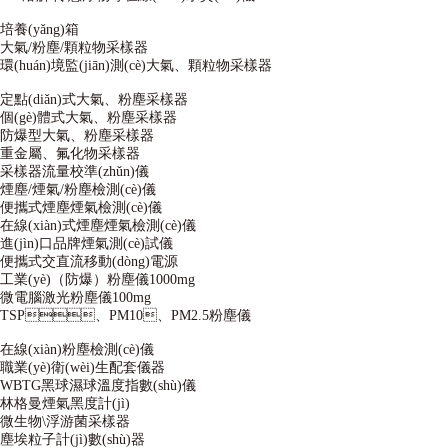
培養(yǎng)箱
大氣/粉塵/顆粒物采樣器
環(huán)境監(jiān)測(cè)大氣、顆粒物采樣器
定點(diǎn)式大氣、粉塵采樣器
個(gè)體式大氣、粉塵采樣器
防爆型大氣、粉塵采樣器
重金屬、氟化物采樣器
采樣器流量校準(zhǔn)儀
煙塵/煙氣/粉塵檢測(cè)儀
便攜式煙塵煙氣檢測(cè)儀
在線(xiàn)式煙塵煙氣檢測(cè)儀
進(jìn)口品牌煙氣測(cè)試儀
便攜式交直流移動(dòng)電源
工業(yè)（防爆）粉塵儀1000mg
微電腦激光粉塵儀100mg
TSP、PM10、PM2.5粉塵儀
在線(xiàn)粉塵檢測(cè)儀
職業(yè)衛(wèi)生配套儀器
WBTG黑球濕球溫度指數(shù)儀
林格曼煙氣黑度計(jì)
微生物\浮游菌采樣器
塵埃粒子計(jì)數(shù)器