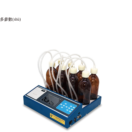
多參數(shù)