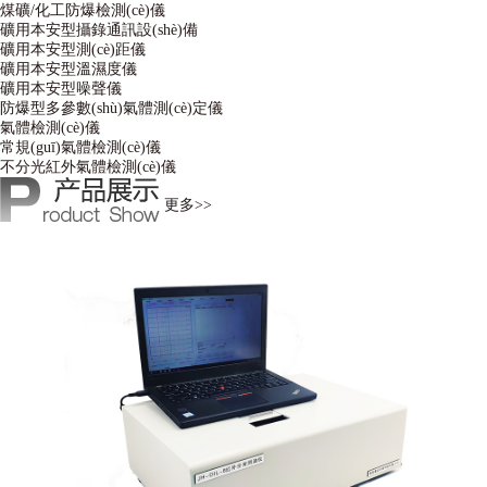
煤礦/化工防爆檢測(cè)儀
礦用本安型攝錄通訊設(shè)備
礦用本安型測(cè)距儀
礦用本安型溫濕度儀
礦用本安型噪聲儀
防爆型多參數(shù)氣體測(cè)定儀
氣體檢測(cè)儀
常規(guī)氣體檢測(cè)儀
不分光紅外氣體檢測(cè)儀
更多>>