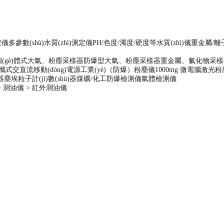
定儀
多參數(shù)水質(zhì)測定儀
PH/色度/濁度/硬度等水質(zhì)儀
重金屬/離
(gè)體式大氣、粉塵采樣器
防爆型大氣、粉塵采樣器
重金屬、氟化物采樣
攜式交直流移動(dòng)電源
工業(yè)（防爆）粉塵儀1000mg
微電腦激光粉塵
器
塵埃粒子計(jì)數(shù)器
煤礦/化工防爆檢測儀
氣體檢測儀
>
測油儀
> 紅外測油儀