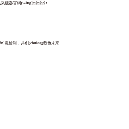
大氣采樣器官網(wǎng)！
án)境檢測，共創(chuàng)藍色未來