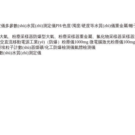
定儀
多參數(shù)水質(zhì)測定儀
PH/色度/濁度/硬度等水質(zhì)儀
重金屬/離
大氣、粉塵采樣器
防爆型大氣、粉塵采樣器
重金屬、氟化物采樣器
采樣器
交直流移動電源
工業(yè)（防爆）粉塵儀1000mg
微電腦激光粉塵儀100mg
塵埃粒子計數(shù)器
煤礦/化工防爆檢測儀
氣體檢測儀
(shù)水質(zhì)測定儀