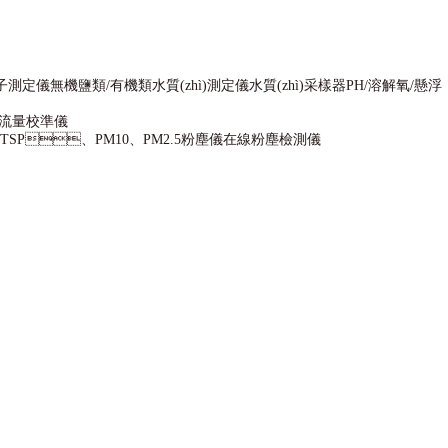
子測定儀
無機鹽類/有機類水質(zhì)測定儀
水質(zhì)采樣器
PH/溶解氧/懸浮
流量校準儀
TSP、PM10、PM2.5粉塵儀
在線粉塵檢測儀