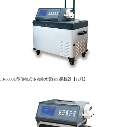
JH-8000D型便攜式多功能水質(zhì)采樣器【12瓶】