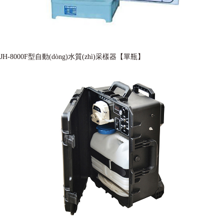
JH-8000F型自動(dòng)水質(zhì)采樣器【單瓶】