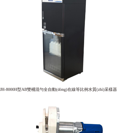
JH-8000H型AB雙桶混勻全自動(dòng)在線等比例水質(zhì)采樣器