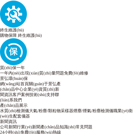
終生維護(hù)
購物保障 終生維護(hù)
質(zhì)保一年
一年內(nèi)出現(xiàn)質(zhì)量問題免費(fèi)維修
景弘環(huán)保
網(wǎng)站首頁
關(guān)于景弘
產
(chǎn)品中心
企業(yè)資質(zhì)
新
聞資訊
客戶案例
技術(shù)支持
聯
(lián)系我們
產(chǎn)品展示
水質(zhì)檢測儀
大氣/粉塵/顆粒物采樣器
煙塵/煙氣/粉塵檢測儀
職業(yè)衛
(wèi)生配套儀器
新聞資訊
公司新聞
行業(yè)新聞
產(chǎn)品知識(shí)
常見問題
24小時(shí)免費(fèi)服務(wù)熱線