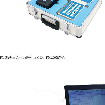
PC-3A型三合一TSP、PM10、PM2.5粉塵儀