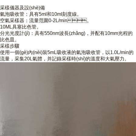
采樣儀器及設(shè)備
氣泡吸收管：具有5ml和10ml刻度線。
空氣采樣器：流量范圍0-2L/min。
10ML具塞比色管。
分光光度計(jì)：具有550nm波長(zhǎng)，并配有10mm光程的
比色皿。
采樣步驟
使用一個(gè)內(nèi)裝5mL吸收液的氣泡吸收管，以1.0L/min的
流量，采集20L氣體，并記錄采樣時(shí)的溫度和大氣壓力。