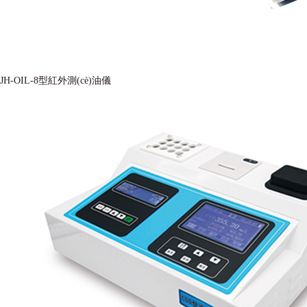
JH-OIL-8型紅外測(cè)油儀