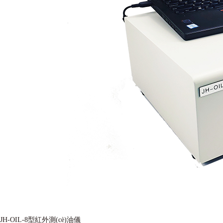
JH-OIL-8型紅外測(cè)油儀