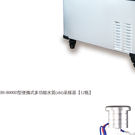
JH-8000D型便攜式多功能水質(zhì)采樣器【12瓶】