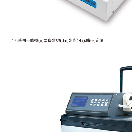
JH-TD403系列一體機(jī)型多參數(shù)水質(zhì)測(cè)定儀