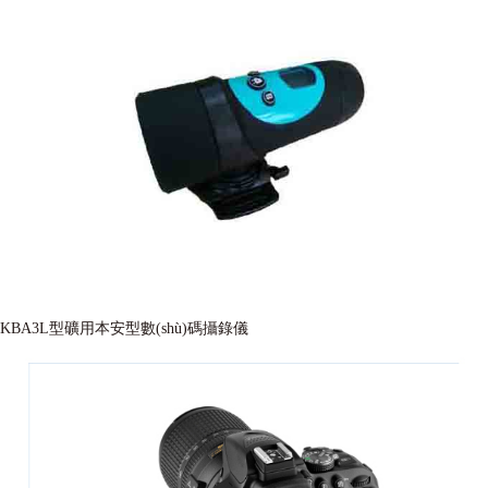
KBA3L型礦用本安型數(shù)碼攝錄儀