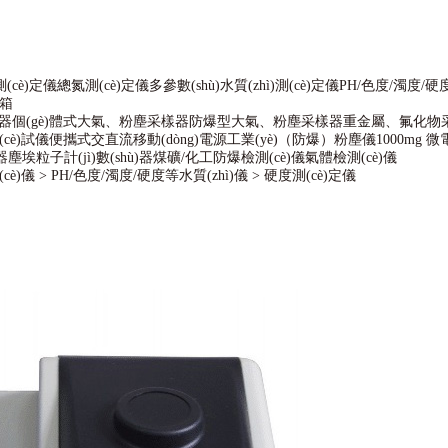
(cè)定儀
總氮測(cè)定儀
多參數(shù)水質(zhì)測(cè)定儀
PH/色度/濁度/硬度
)箱
樣器
個(gè)體式大氣、粉塵采樣器
防爆型大氣、粉塵采樣器
重金屬、氟化物
(cè)試儀
便攜式交直流移動(dòng)電源
工業(yè)（防爆）粉塵儀1000mg
微
器
塵埃粒子計(jì)數(shù)器
煤礦/化工防爆檢測(cè)儀
氣體檢測(cè)儀
(cè)儀
>
PH/色度/濁度/硬度等水質(zhì)儀
> 硬度測(cè)定儀