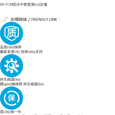
JH-TCM型水中硬度測(cè)定儀
品質(zhì)保障
廠家直發(fā) 技術(shù)支持
終生維護(hù)
購(gòu)物保障 終生維護(hù)
質(zhì)保一年