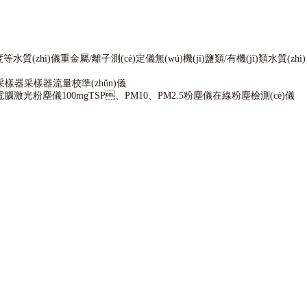
等水質(zhì)儀
重金屬/離子測(cè)定儀
無(wú)機(jī)鹽類/有機(jī)類水質(zhì)
采樣器
采樣器流量校準(zhǔn)儀
電腦激光粉塵儀100mg
TSP、PM10、PM2.5粉塵儀
在線粉塵檢測(cè)儀