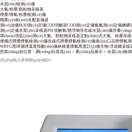
水質(zhì)檢測(cè)儀
大氣/粉塵/顆粒物采樣器
煙塵/煙氣/粉塵檢測(cè)儀
職業(yè)衛(wèi)生配套儀器
測(cè)油儀
BOD測(cè)定儀
COD消解器
COD測(cè)定儀
氨氮測(cè)定儀
總磷測
測(cè)定儀
水質(zhì)采樣器
PH/溶解氧/懸浮物等在線水質(zhì)儀
培養(yǎng
環(huán)境監(jiān)測(cè)大氣、顆粒物采樣器
定點(diǎn)式大氣、粉塵采
便攜式煙塵煙氣檢測(cè)儀
在線式煙塵煙氣檢測(cè)儀
進(jìn)口品牌煙氣測
WBTG黑球濕球溫度指數(shù)儀
林格曼煙氣黑度計(jì)
微生物\浮游菌采樣
您當(dāng)前位置：
網(wǎng)站首頁(yè)
>
產(chǎn)品展示
>
水質(zhì)檢測