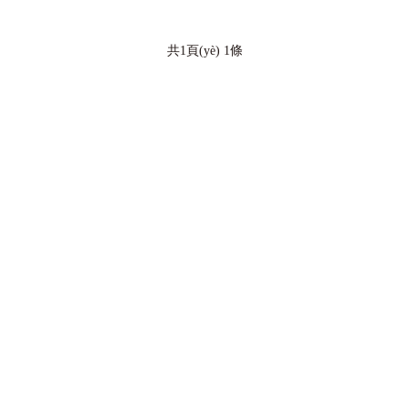
共1頁(yè) 1條